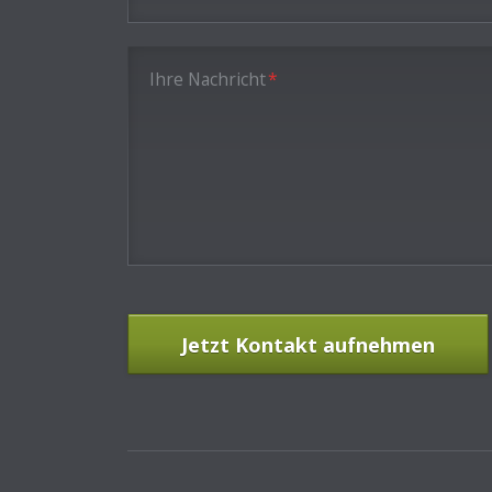
Pflichtfeld
Ihre Nachricht
*
Jetzt Kontakt aufnehmen