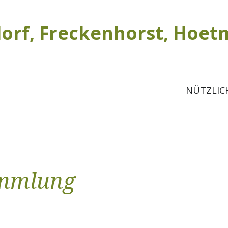
NÜTZLIC
ammlung