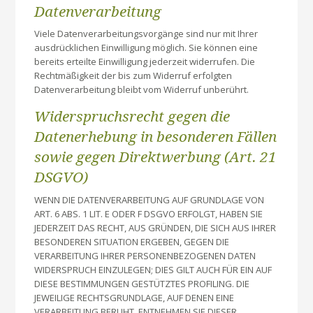
Datenverarbeitung
Viele Datenverarbeitungsvorgänge sind nur mit Ihrer
ausdrücklichen Einwilligung möglich. Sie können eine
bereits erteilte Einwilligung jederzeit widerrufen. Die
Rechtmäßigkeit der bis zum Widerruf erfolgten
Datenverarbeitung bleibt vom Widerruf unberührt.
Widerspruchsrecht gegen die
Datenerhebung in besonderen Fällen
sowie gegen Direktwerbung (Art. 21
DSGVO)
WENN DIE DATENVERARBEITUNG AUF GRUNDLAGE VON
ART. 6 ABS. 1 LIT. E ODER F DSGVO ERFOLGT, HABEN SIE
JEDERZEIT DAS RECHT, AUS GRÜNDEN, DIE SICH AUS IHRER
BESONDEREN SITUATION ERGEBEN, GEGEN DIE
VERARBEITUNG IHRER PERSONENBEZOGENEN DATEN
WIDERSPRUCH EINZULEGEN; DIES GILT AUCH FÜR EIN AUF
DIESE BESTIMMUNGEN GESTÜTZTES PROFILING. DIE
JEWEILIGE RECHTSGRUNDLAGE, AUF DENEN EINE
VERARBEITUNG BERUHT, ENTNEHMEN SIE DIESER